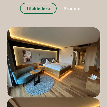
----
Richiedere
Prenota
----