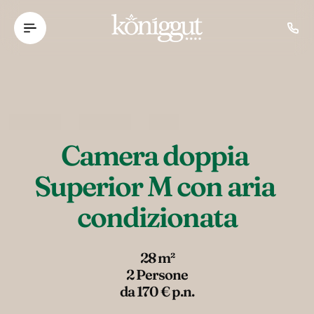
----
Camera doppia 
Superior M con aria 
condizionata
28 m²
2 Persone
da 170 € p.n.