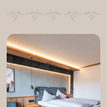
----
----