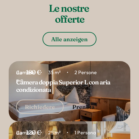
Le nostre 

offerte
Alle anzeigen
180 €
Camera
35 m²
2 Persone
da
p.n.
Camera doppia Superior L con aria 
condizionata
Richiedere
Prenota
120 €
Camera
25 m²
1 Persona
da