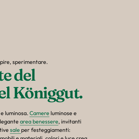
pire, sperimentare.
e del 
l Königgut.
 e luminosa.
Camere
luminose e
elegante
area benessere
, invitanti
tive
sale
per festeggiamenti:
mobili e materiali, colori e luce crea