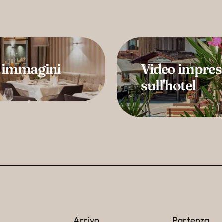
i immagini
Video impress
sull'hotel
Arrivo
Partenza