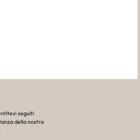
le 
ntitevi seguiti
stanza della nostra
!