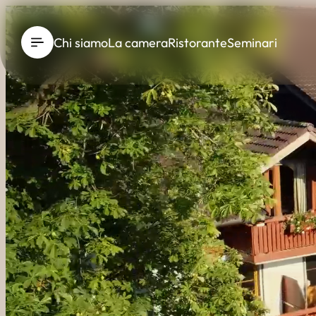
----
Chi siamo
La camera
Ristorante
Seminari