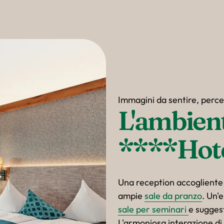
Immagini da sentire, perce
L'ambient
****Hote
Una reception accogliente
ampie
sale da pranzo
. Un'
sale per seminari
e sugges
L'armoniosa interazione di 