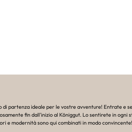
Hotel Königgut e 
immagini.
Una prima impressione per ricordi duraturi.
nto di partenza ideale per le vostre avventure! Entrate e se
amente fin dall'inizio al Königgut. Lo sentirete in ogni 
lori e modernità sono qui combinati in modo convincente