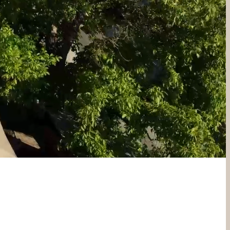
-----