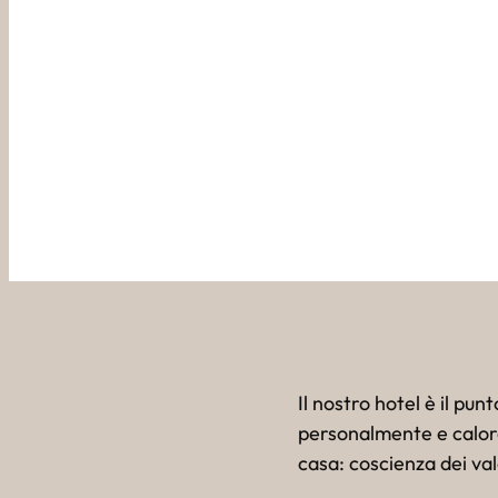
L'
Il nostro hotel è il pu
personalmente e caloros
casa: coscienza dei va