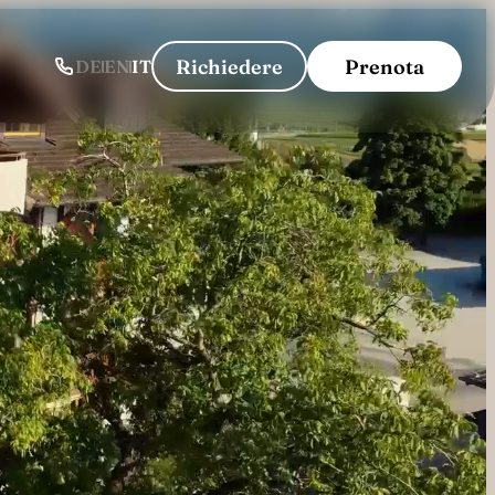
-----
Richiedere
Prenota
DE
EN
IT