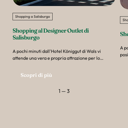
Shopping a Salisburgo
Sho
Shopping al Designer Outlet di 
Sh
Salisburgo
A po
A pochi minuti dall'Hotel Königgut di Wals vi
posi
attende una vera e propria attrazione per lo
comm
shopping: il Designer Outlet Salzburg.
Salz
Scopri di più
offr
gene
sog
1 — 3