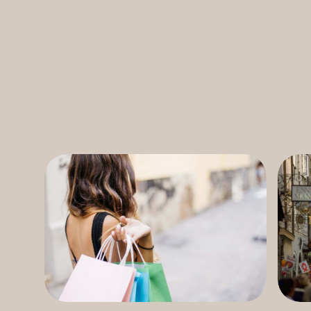
----
----