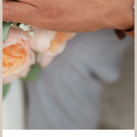
----
----