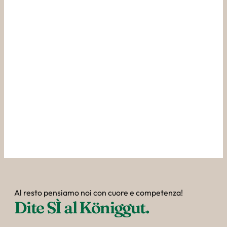
----
Il ristorante per il 
vostro matrimonio a 
Salisburgo.
Il vostro matrimonio a Salisburgo.
Al resto pensiamo noi con cuore e competenza!
Dite SÌ al Königgut.