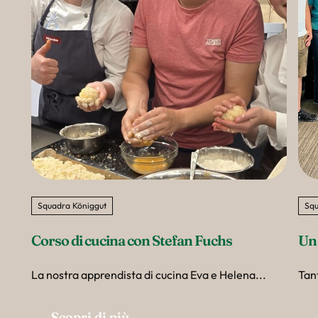
Squadra Königgut
Squ
Corso di cucina con Stefan Fuchs
Un 
La nostra apprendista di cucina Eva e Helena...
Tant
Scopri di più